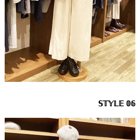
𝕊𝕋𝕐𝕃𝔼 𝟘𝟞