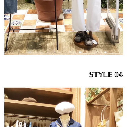
𝕊𝕋𝕐𝕃𝔼 𝟘𝟜