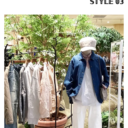
𝕊𝕋𝕐𝕃𝔼 𝟘𝟛