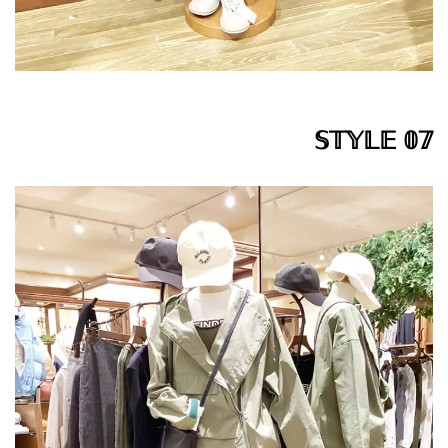
𝕊𝕋𝕐𝕃𝔼 𝟘𝟟