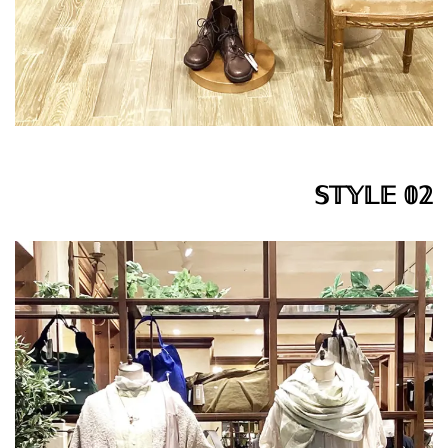
𝕊𝕋𝕐𝕃𝔼 𝟘𝟚