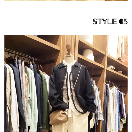
𝕊𝕋𝕐𝕃𝔼 𝟘𝟝