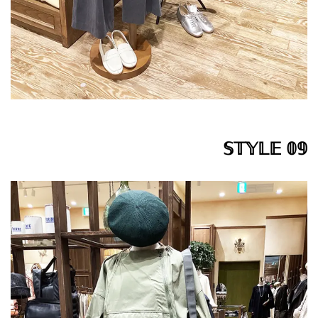
𝕊𝕋𝕐𝕃𝔼 𝟘𝟡