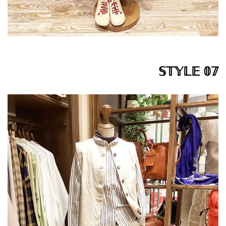
𝕊𝕋𝕐𝕃𝔼 𝟘𝟟