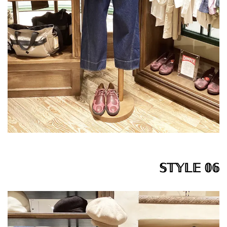
𝕊𝕋𝕐𝕃𝔼 𝟘𝟞