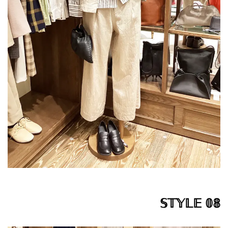
𝕊𝕋𝕐𝕃𝔼 𝟘𝟠