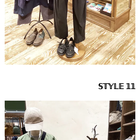
𝕊𝕋𝕐𝕃𝔼 𝟙𝟙