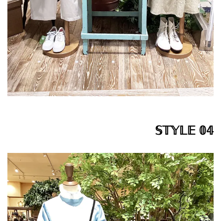
𝕊𝕋𝕐𝕃𝔼 𝟘𝟜