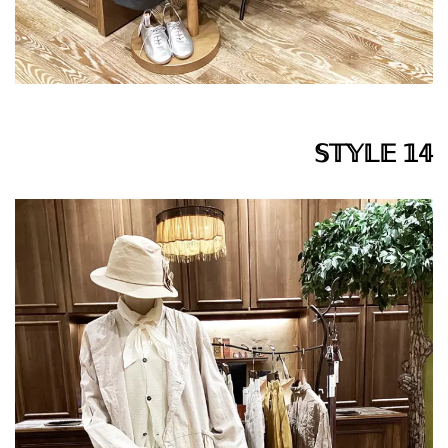
𝕊𝕋𝕐𝕃𝔼 𝟙𝟜