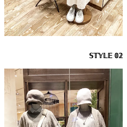
𝕊𝕋𝕐𝕃𝔼 𝟘𝟚