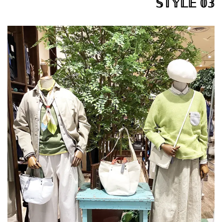
𝕊𝕋𝕐𝕃𝔼 𝟘𝟛