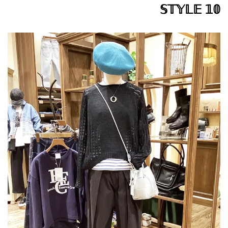
𝕊𝕋𝕐𝕃𝔼 𝟙𝟘