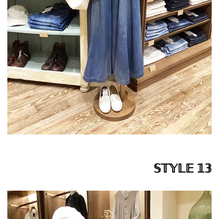
𝕊𝕋𝕐𝕃𝔼 𝟙𝟛