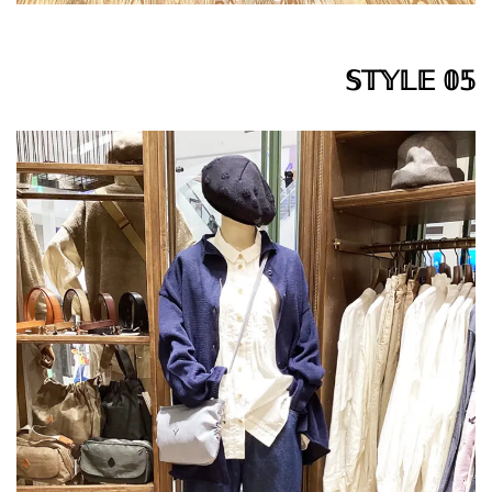
𝕊𝕋𝕐𝕃𝔼 𝟘𝟝