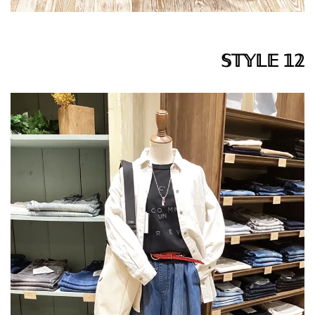
𝕊𝕋𝕐𝕃𝔼 𝟙𝟚