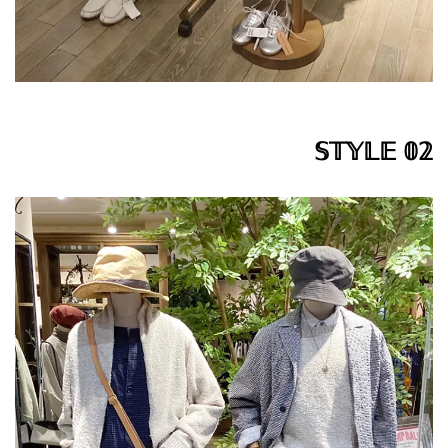
𝕊𝕋𝕐𝕃𝔼 𝟘𝟚