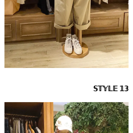
𝕊𝕋𝕐𝕃𝔼 𝟙𝟛