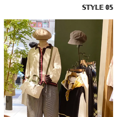
𝕊𝕋𝕐𝕃𝔼 𝟘𝟝