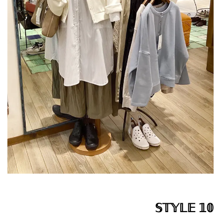
𝕊𝕋𝕐𝕃𝔼 𝟙𝟘