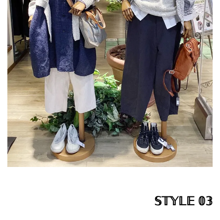
𝕊𝕋𝕐𝕃𝔼 𝟘𝟛