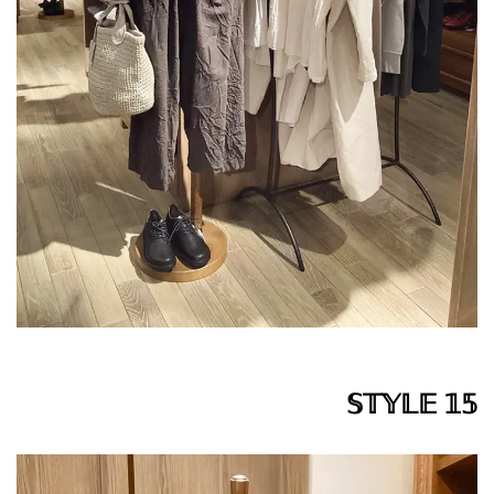
𝕊𝕋𝕐𝕃𝔼 𝟙𝟝