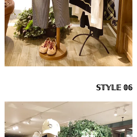
𝕊𝕋𝕐𝕃𝔼 𝟘𝟞