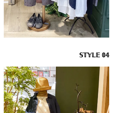
𝕊𝕋𝕐𝕃𝔼 𝟘𝟜