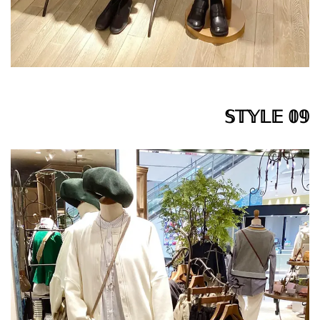
𝕊𝕋𝕐𝕃𝔼 𝟘𝟡