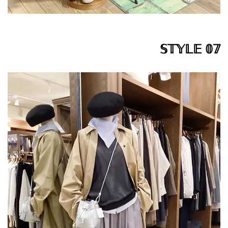
𝕊𝕋𝕐𝕃𝔼 𝟘𝟟