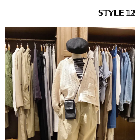
𝕊𝕋𝕐𝕃𝔼 𝟙𝟚