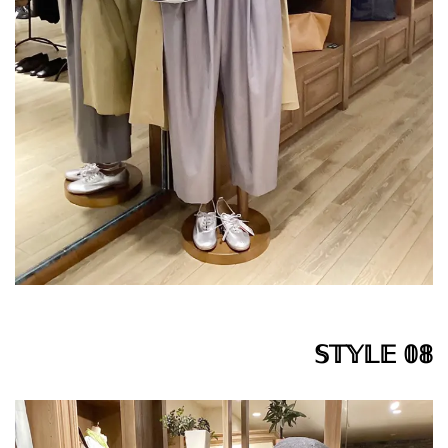
𝕊𝕋𝕐𝕃𝔼 𝟘𝟠