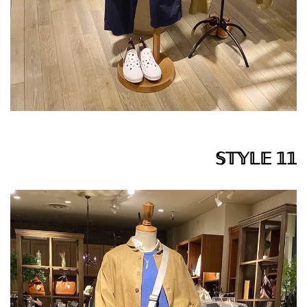
𝕊𝕋𝕐𝕃𝔼 𝟙𝟙