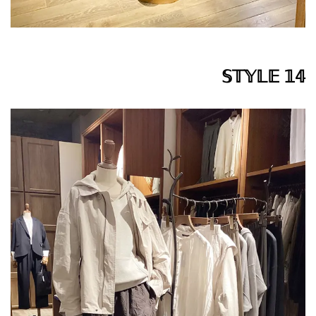
𝕊𝕋𝕐𝕃𝔼 𝟙𝟜