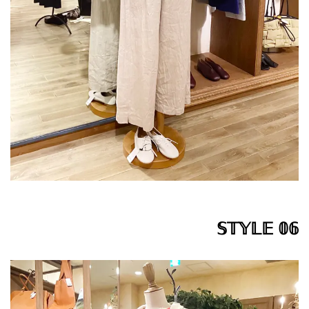
𝕊𝕋𝕐𝕃𝔼 𝟘𝟞