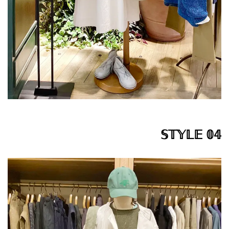
𝕊𝕋𝕐𝕃𝔼 𝟘𝟜