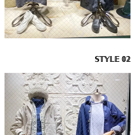
𝕊𝕋𝕐𝕃𝔼 𝟘𝟚