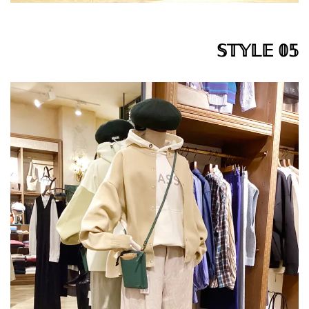
𝕊𝕋𝕐𝕃𝔼 𝟘𝟝