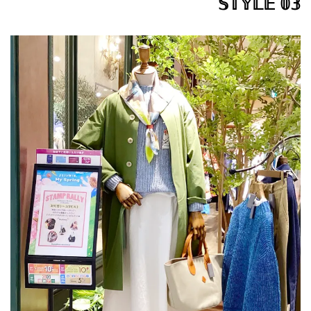
𝕊𝕋𝕐𝕃𝔼 𝟘𝟛