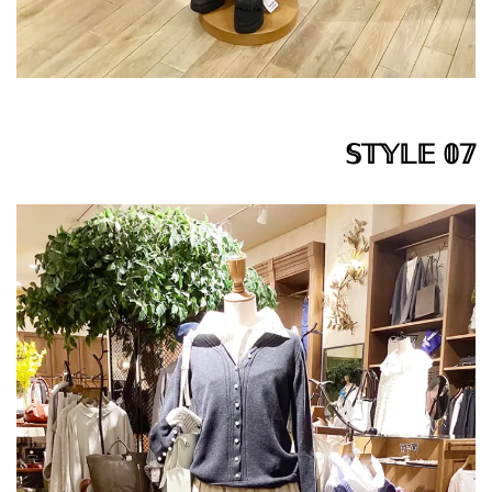
𝕊𝕋𝕐𝕃𝔼 𝟘𝟟