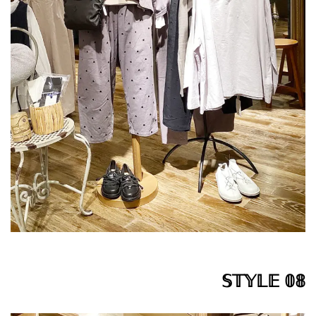
𝕊𝕋𝕐𝕃𝔼 𝟘𝟠