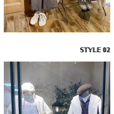
𝕊𝕋𝕐𝕃𝔼 𝟘𝟚