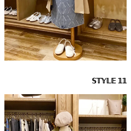
𝕊𝕋𝕐𝕃𝔼 𝟙𝟙