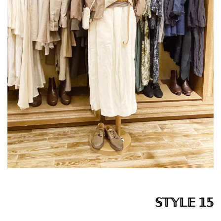
𝕊𝕋𝕐𝕃𝔼 𝟙𝟝