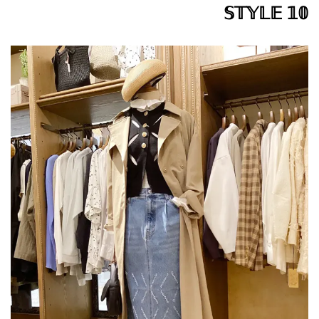
𝕊𝕋𝕐𝕃𝔼 𝟙𝟘