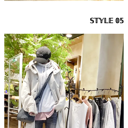
𝕊𝕋𝕐𝕃𝔼 𝟘𝟝