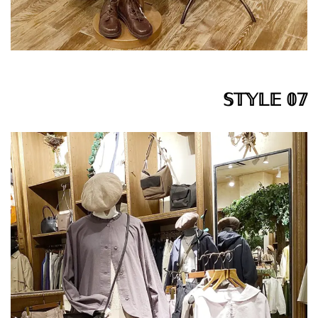
𝕊𝕋𝕐𝕃𝔼 𝟘𝟟