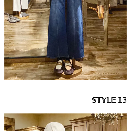
𝕊𝕋𝕐𝕃𝔼 𝟙𝟛