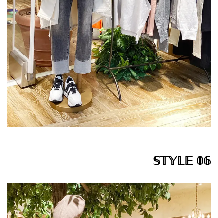
𝕊𝕋𝕐𝕃𝔼 𝟘𝟞