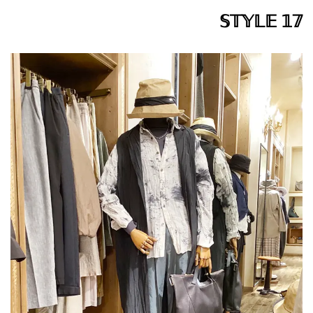
𝕊𝕋𝕐𝕃𝔼 𝟙𝟟