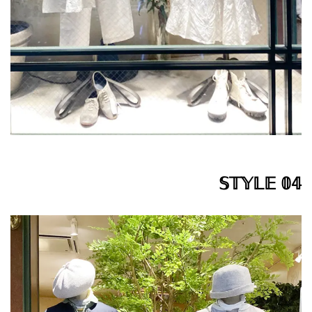
𝕊𝕋𝕐𝕃𝔼 𝟘𝟜