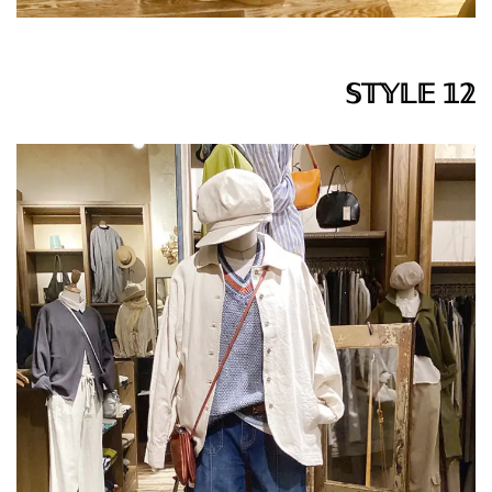
𝕊𝕋𝕐𝕃𝔼 𝟙𝟚