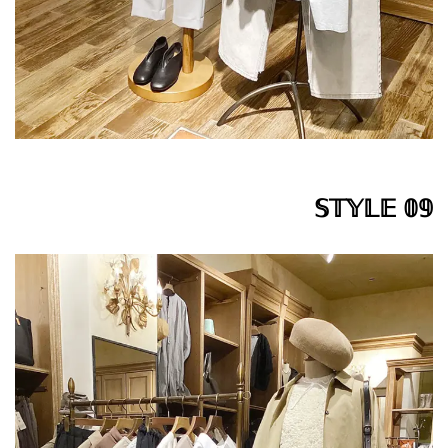
𝕊𝕋𝕐𝕃𝔼 𝟘𝟡