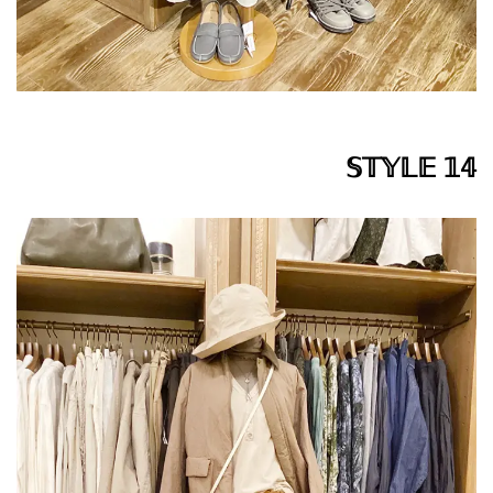
𝕊𝕋𝕐𝕃𝔼 𝟙𝟜