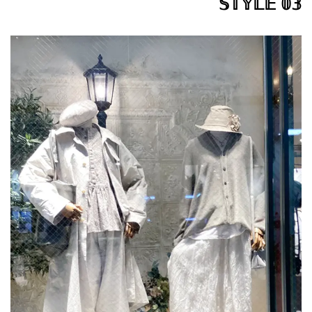
𝕊𝕋𝕐𝕃𝔼 𝟘𝟛