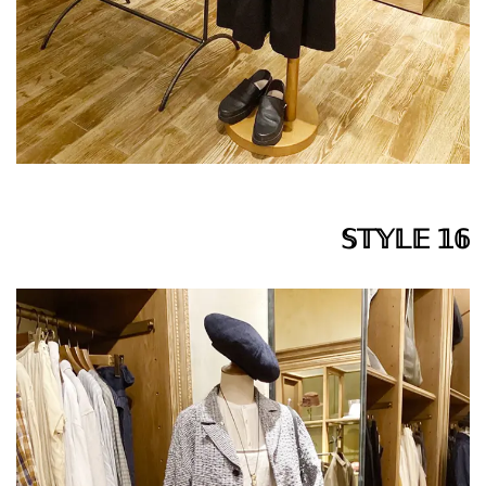
𝕊𝕋𝕐𝕃𝔼 𝟙𝟞