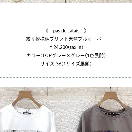
《 pas de calais 》
絞り模様柄プリント天竺プルオーバー
￥24,200(tax in)
カラー:TOPグレー×グレー(1色展開)
サイズ:36(1サイズ展開)