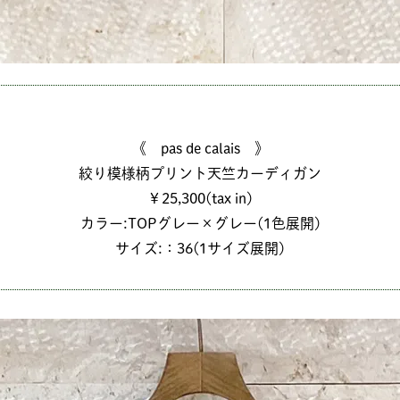
《 pas de calais 》
絞り模様柄プリント天竺カーディガン
￥25,300(tax in)
カラー:TOPグレー×グレー(1色展開)
サイズ:：36(1サイズ展開)