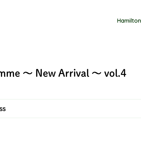
Hamilton
omme ～ New Arrival ～ vol.4
ss