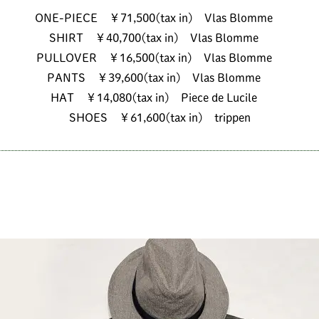
ONE-PIECE ￥71,500(tax in) Vlas Blomme
SHIRT ￥40,700(tax in) Vlas Blomme
PULLOVER ￥16,500(tax in) Vlas Blomme
PANTS ￥39,600(tax in) Vlas Blomme
HAT ￥14,080(tax in) Piece de Lucile
SHOES ￥61,600(tax in) trippen