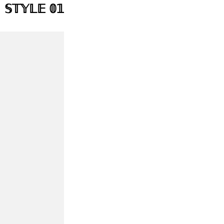
𝕊𝕋𝕐𝕃𝔼 𝟘𝟙