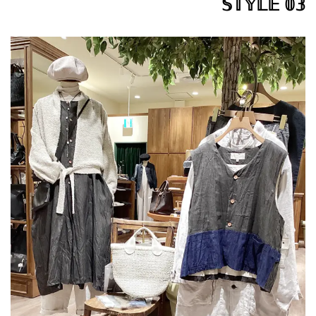
𝕊𝕋𝕐𝕃𝔼 𝟘𝟛