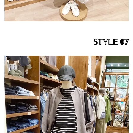
𝕊𝕋𝕐𝕃𝔼 𝟘𝟟