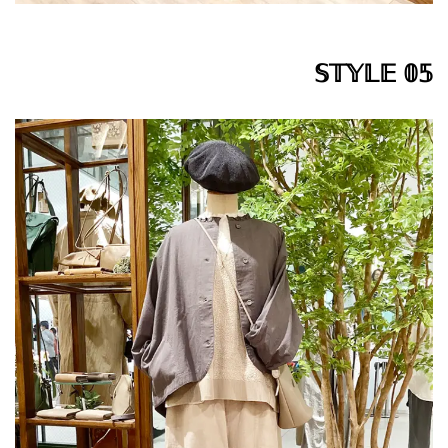
𝕊𝕋𝕐𝕃𝔼 𝟘𝟝