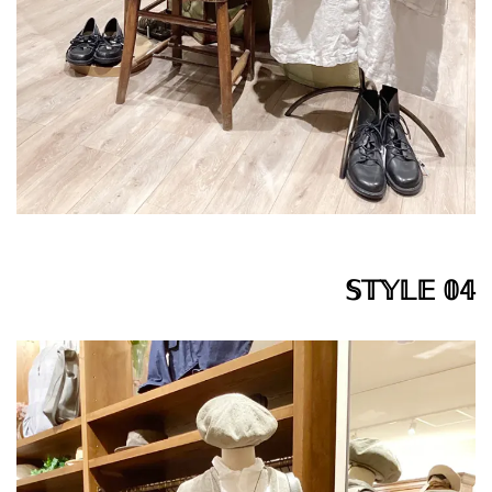
𝕊𝕋𝕐𝕃𝔼 𝟘𝟜