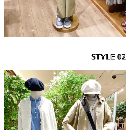
𝕊𝕋𝕐𝕃𝔼 𝟘𝟚