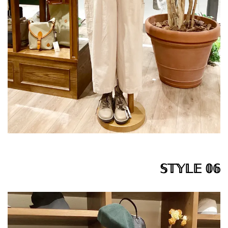
𝕊𝕋𝕐𝕃𝔼 𝟘𝟞