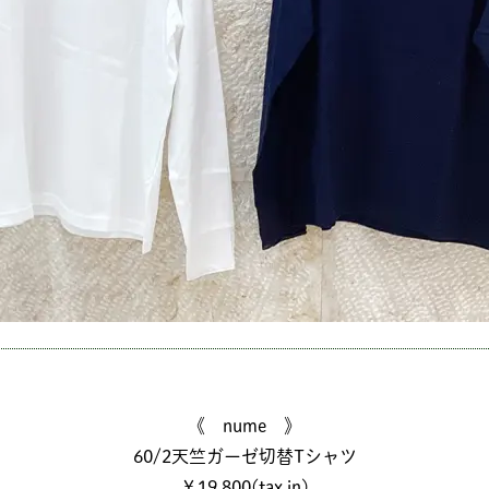
《 nume 》
60/2天竺ガーゼ切替Tシャツ
￥19,800(tax in)