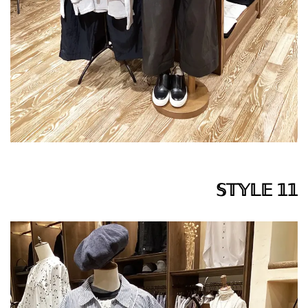
𝕊𝕋𝕐𝕃𝔼 𝟙𝟙