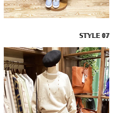
𝕊𝕋𝕐𝕃𝔼 𝟘𝟟