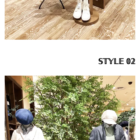
𝕊𝕋𝕐𝕃𝔼 𝟘𝟚