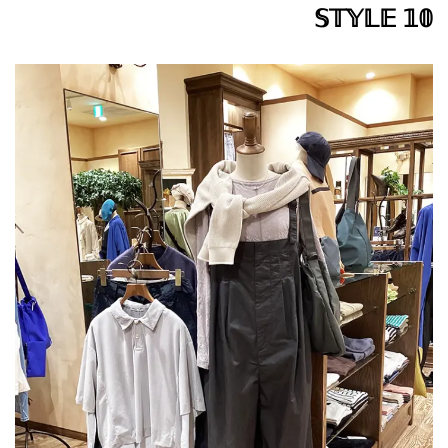
𝕊𝕋𝕐𝕃𝔼 𝟙𝟘