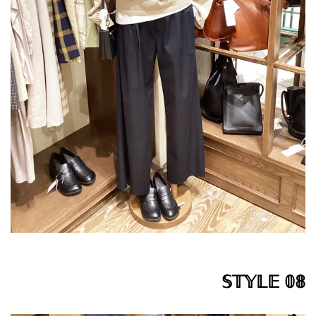
𝕊𝕋𝕐𝕃𝔼 𝟘𝟠