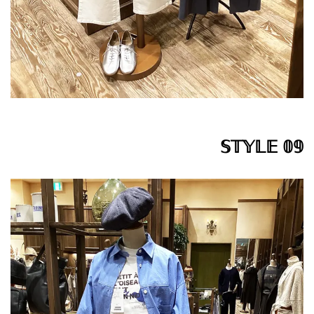
𝕊𝕋𝕐𝕃𝔼 𝟘𝟡