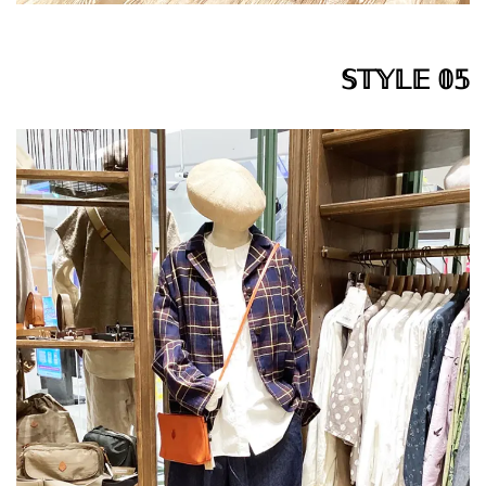
𝕊𝕋𝕐𝕃𝔼 𝟘𝟝