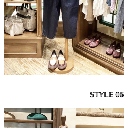
𝕊𝕋𝕐𝕃𝔼 𝟘𝟞