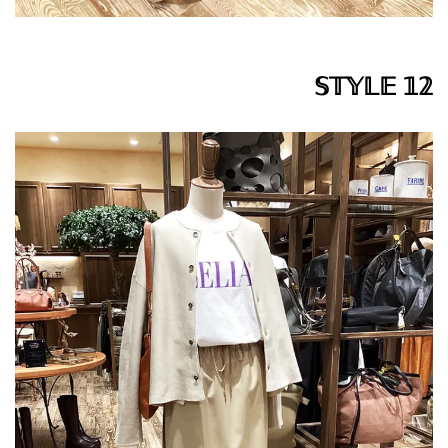
𝕊𝕋𝕐𝕃𝔼 𝟙𝟚