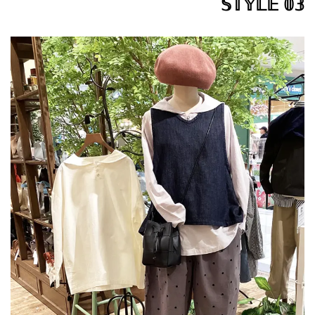
𝕊𝕋𝕐𝕃𝔼 𝟘𝟛