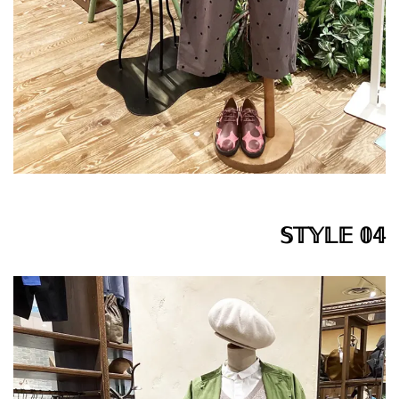
𝕊𝕋𝕐𝕃𝔼 𝟘𝟜