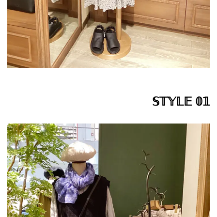
𝕊𝕋𝕐𝕃𝔼 𝟘𝟙