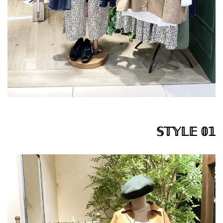
𝕊𝕋𝕐𝕃𝔼 𝟘𝟙