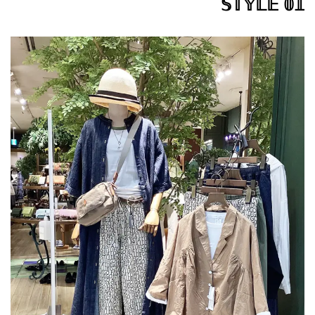
𝕊𝕋𝕐𝕃𝔼 𝟘𝟙