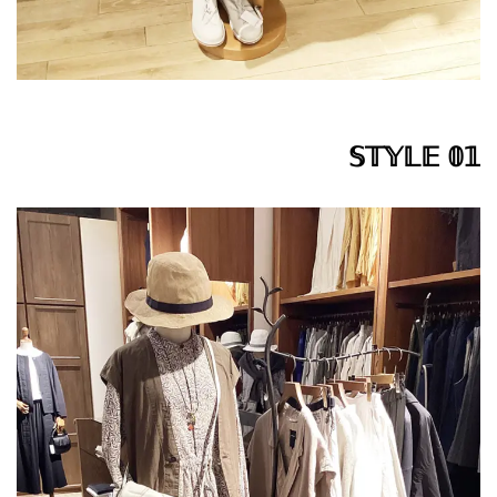
𝕊𝕋𝕐𝕃𝔼 𝟘𝟙