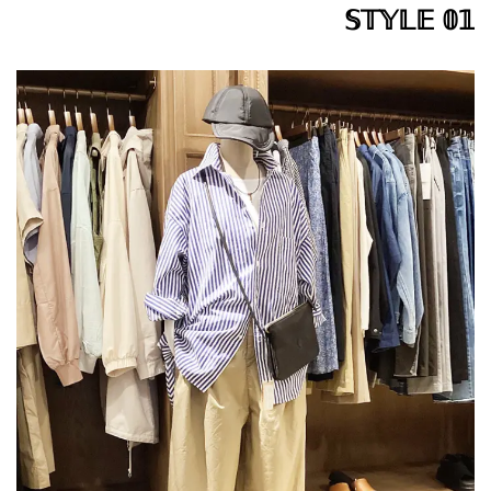
𝕊𝕋𝕐𝕃𝔼 𝟘𝟙