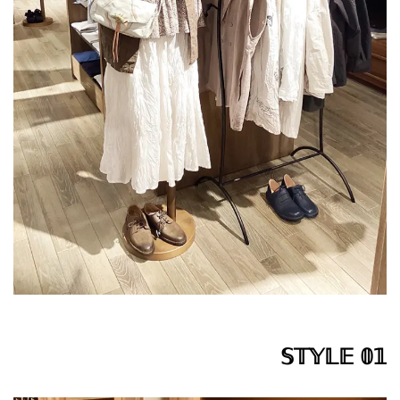
𝕊𝕋𝕐𝕃𝔼 𝟘𝟙