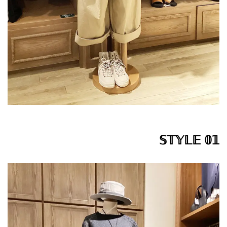
𝕊𝕋𝕐𝕃𝔼 𝟘𝟙