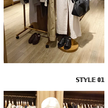
𝕊𝕋𝕐𝕃𝔼 𝟘𝟙