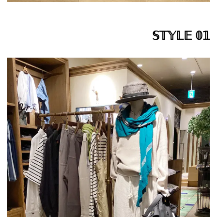
𝕊𝕋𝕐𝕃𝔼 𝟘𝟙