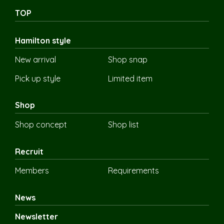
TOP
Hamilton style
New arrival
Shop snap
Pick up style
Limited item
Shop
Shop concept
Shop list
Recruit
Members
Requirements
News
Newsletter