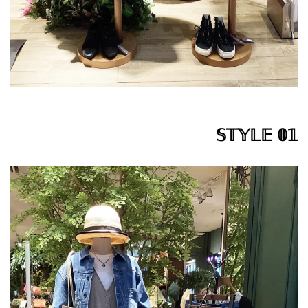
𝕊𝕋𝕐𝕃𝔼 𝟘𝟙