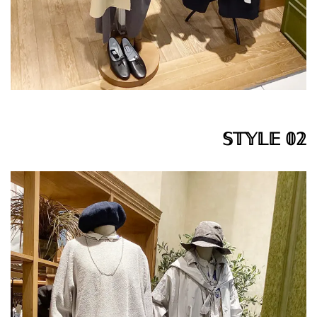
𝕊𝕋𝕐𝕃𝔼 𝟘𝟚