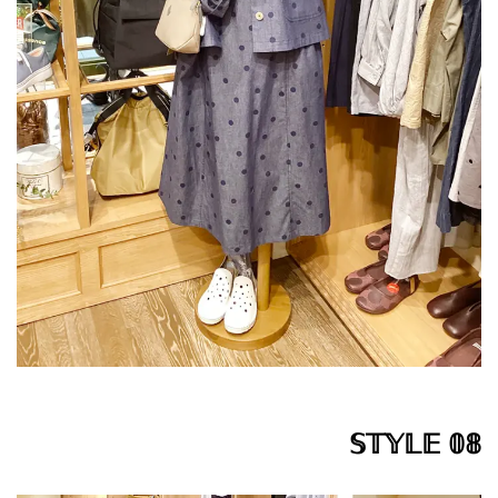
𝕊𝕋𝕐𝕃𝔼 𝟘𝟠