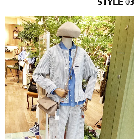
𝕊𝕋𝕐𝕃𝔼 𝟘𝟛