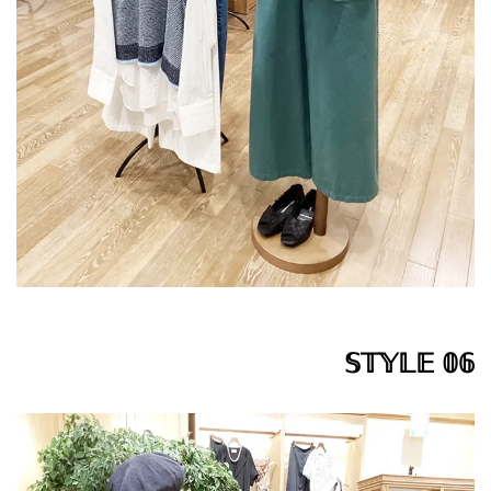
𝕊𝕋𝕐𝕃𝔼 𝟘𝟞