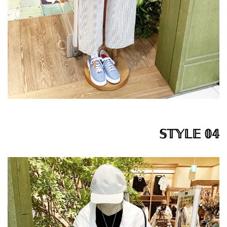
𝕊𝕋𝕐𝕃𝔼 𝟘𝟜