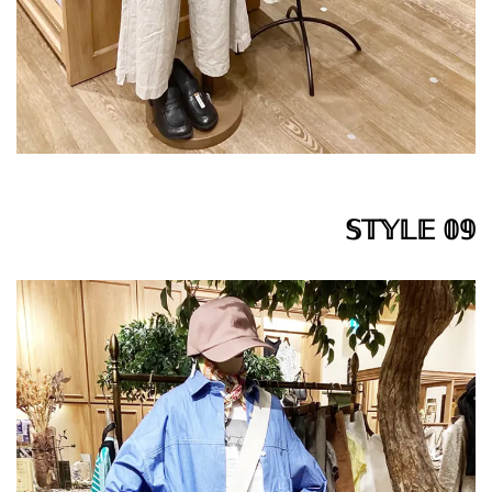
𝕊𝕋𝕐𝕃𝔼 𝟘𝟡