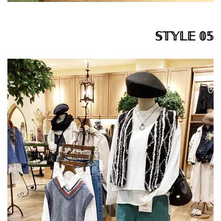
𝕊𝕋𝕐𝕃𝔼 𝟘𝟝