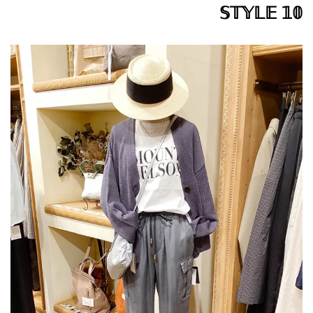
𝕊𝕋𝕐𝕃𝔼 𝟙𝟘