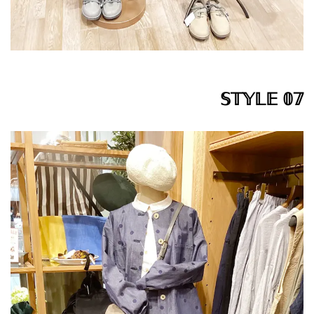
𝕊𝕋𝕐𝕃𝔼 𝟘𝟟