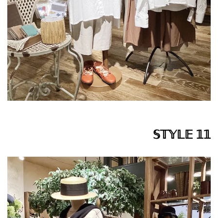
𝕊𝕋𝕐𝕃𝔼 𝟙𝟙