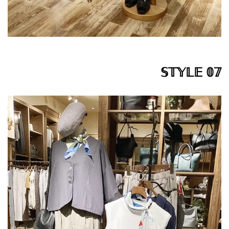
𝕊𝕋𝕐𝕃𝔼 𝟘𝟟