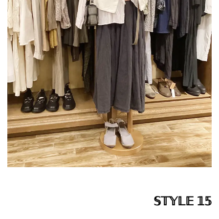
𝕊𝕋𝕐𝕃𝔼 𝟙𝟝