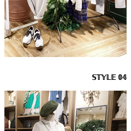
𝕊𝕋𝕐𝕃𝔼 𝟘𝟜