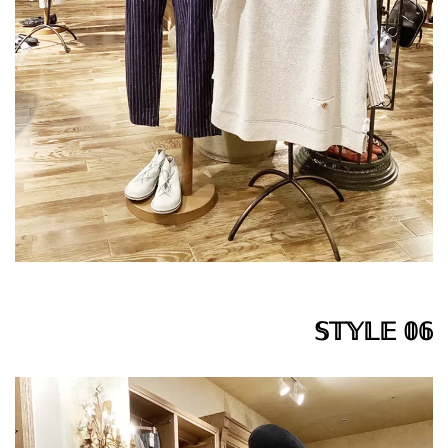
𝕊𝕋𝕐𝕃𝔼 𝟘𝟞