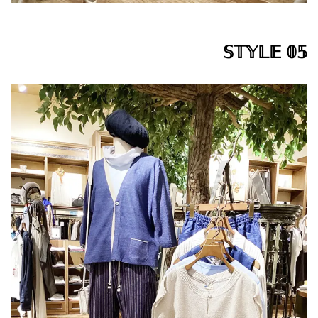
𝕊𝕋𝕐𝕃𝔼 𝟘𝟝