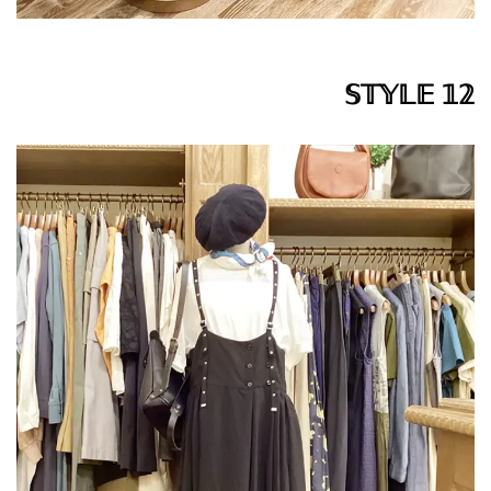
𝕊𝕋𝕐𝕃𝔼 𝟙𝟚