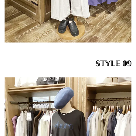
𝕊𝕋𝕐𝕃𝔼 𝟘𝟡