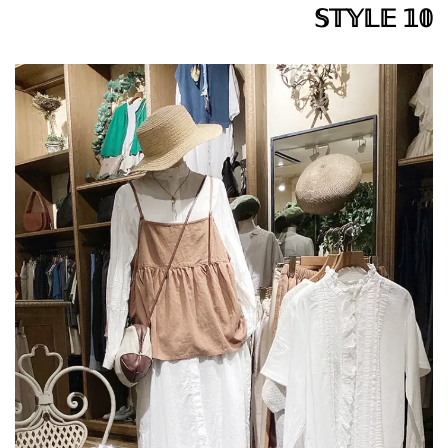
𝕊𝕋𝕐𝕃𝔼 𝟙𝟘