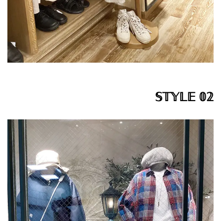
𝕊𝕋𝕐𝕃𝔼 𝟘𝟚