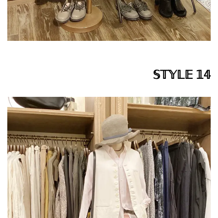
𝕊𝕋𝕐𝕃𝔼 𝟙𝟜