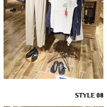
𝕊𝕋𝕐𝕃𝔼 𝟘𝟠