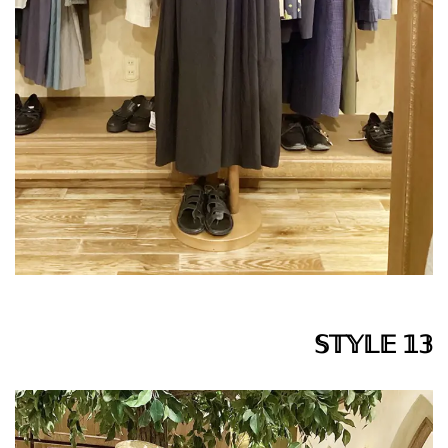
𝕊𝕋𝕐𝕃𝔼 𝟙𝟛