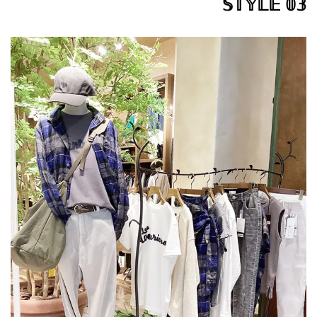
𝕊𝕋𝕐𝕃𝔼 𝟘𝟛