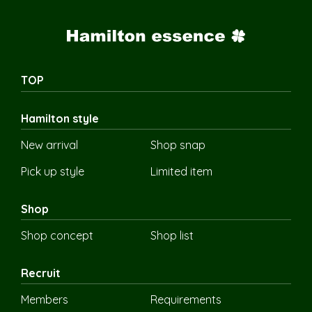
TOP
Hamilton style
New arrival
Shop snap
Pick up style
Limited item
Shop
Shop concept
Shop list
Recruit
Members
Requirements