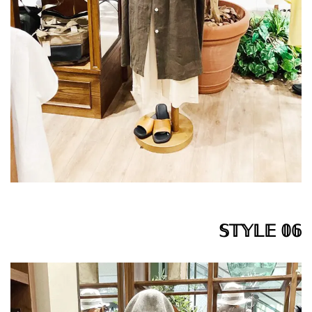
𝕊𝕋𝕐𝕃𝔼 𝟘𝟞