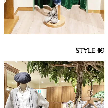
𝕊𝕋𝕐𝕃𝔼 𝟘𝟡