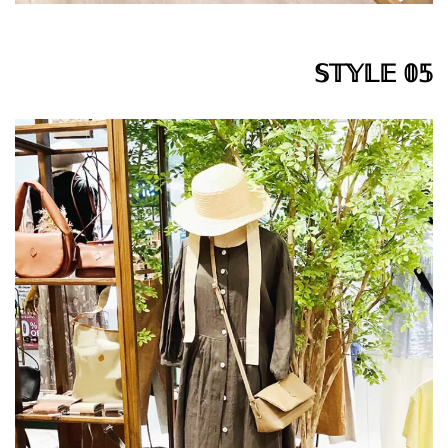
𝕊𝕋𝕐𝕃𝔼 𝟘𝟝