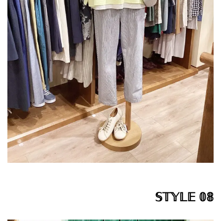
𝕊𝕋𝕐𝕃𝔼 𝟘𝟠