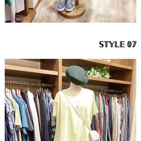
𝕊𝕋𝕐𝕃𝔼 𝟘𝟟