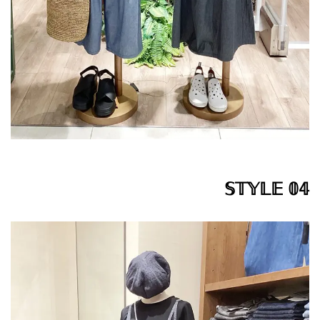
𝕊𝕋𝕐𝕃𝔼 𝟘𝟜