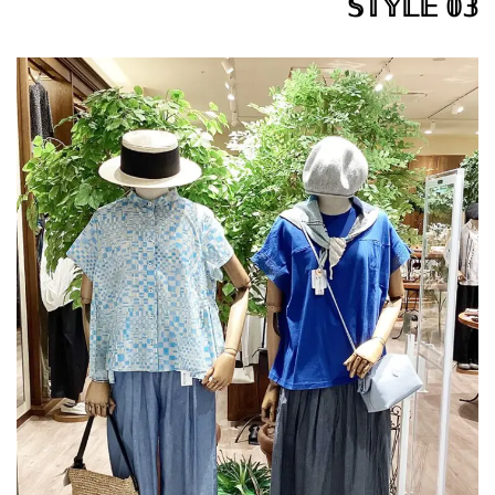
𝕊𝕋𝕐𝕃𝔼 𝟘𝟛