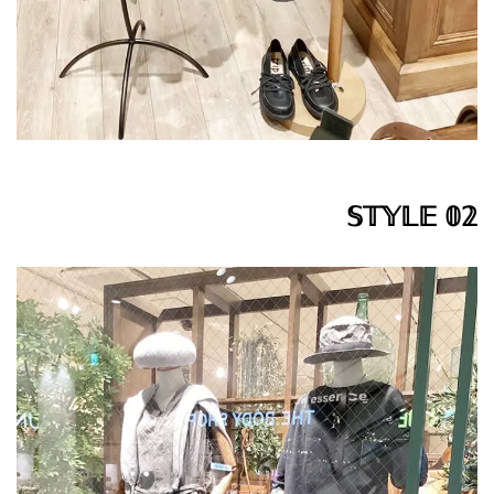
𝕊𝕋𝕐𝕃𝔼 𝟘𝟚