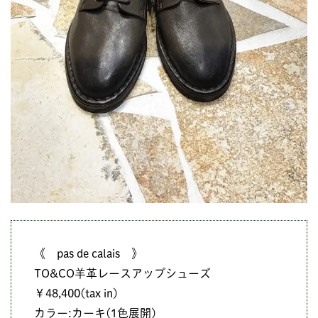
《 pas de calais 》
TO&CO羊革レースアップシューズ
￥48,400(tax in)
カラー:カーキ(1色展開)