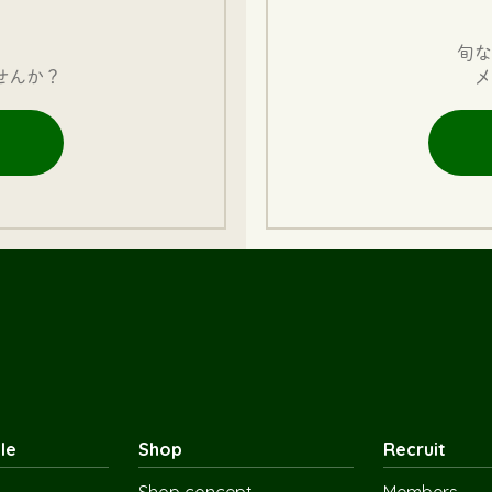
旬な
せんか？
メ
le
Shop
Recruit
Shop concept
Members