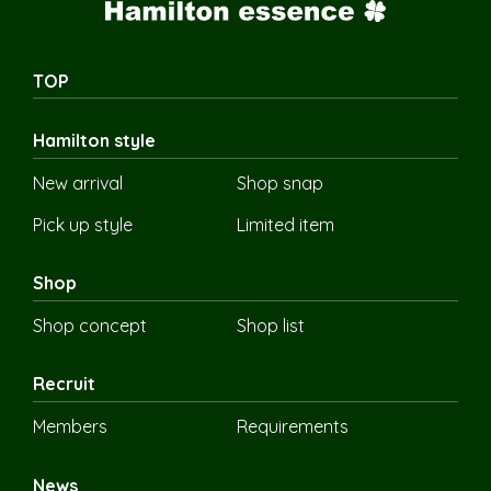
TOP
Hamilton style
New arrival
Shop snap
Pick up style
Limited item
Shop
Shop concept
Shop list
Recruit
Members
Requirements
News