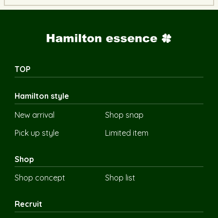
TOP
Hamilton style
New arrival
Shop snap
Pick up style
Limited item
Shop
Shop concept
Shop list
Recruit