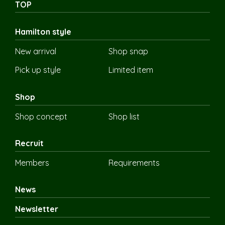
TOP
Hamilton style
New arrival
Shop snap
Pick up style
Limited item
Shop
Shop concept
Shop list
Recruit
Members
Requirements
News
Newsletter