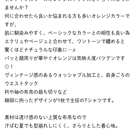
ませんか？
何に合わせたら良いか悩まれる方も多いオレンジカラーで
すが、
肌に馴染みやすく、ベーシックなカラーとの相性も良い為
エクリュやベージュと合わせて、ワントーンで纏めると
驚くほどナチュラルな印象に…♬
パッと顔周りが華やぐオレンジは気映え度バツグンです
◎！
ヴィンテージ感のあるウォッシャブル加工と、前身ごろの
ウエストタック
衿や袖の布帛の裁ち切りなど
細部に拘ったデザインが1枚で主役のTシャツです。
素材は透け感のない上質な布帛なので
汗ばむ夏でも型崩れしにくく、さらりとした着心地。