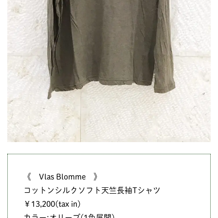
《 Vlas Blomme 》
コットンシルクソフト天竺長袖Tシャツ
￥13,200(tax in)
カラー:オリーブ(1色展開)