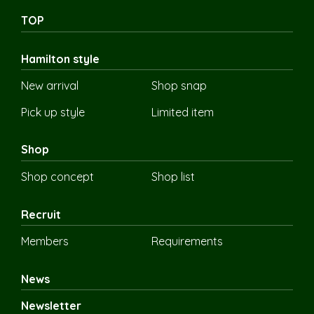
TOP
Hamilton style
New arrival
Shop snap
Pick up style
Limited item
Shop
Shop concept
Shop list
Recruit
Members
Requirements
News
Newsletter