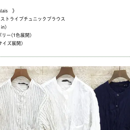
alais 》
グストライプチュニックブラウス
in)
ボリー(1色展開)
1サイズ展開)