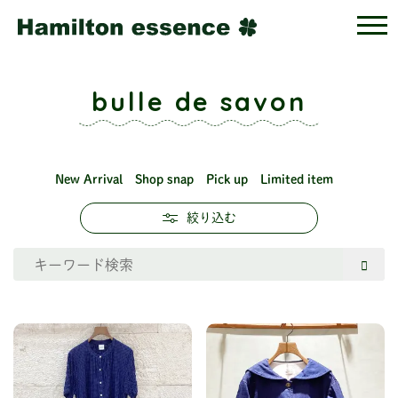
bulle de savon
New Arrival
Shop snap
Pick up
Limited item
絞り込む