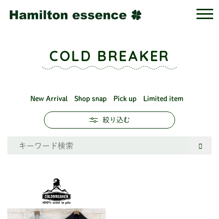
COLD BREAKER
New Arrival
Shop snap
Pick up
Limited item
絞り込む