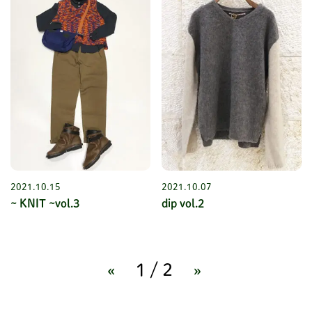
2021.10.15
2021.10.07
~ KNIT ~vol.3
dip vol.2
«
1/2
»