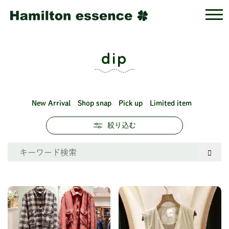
dip
New Arrival
Shop snap
Pick up
Limited item
絞り込む