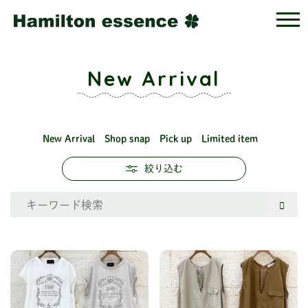
New Arrival
New Arrival
Shop snap
Pick up
Limited item
絞り込む