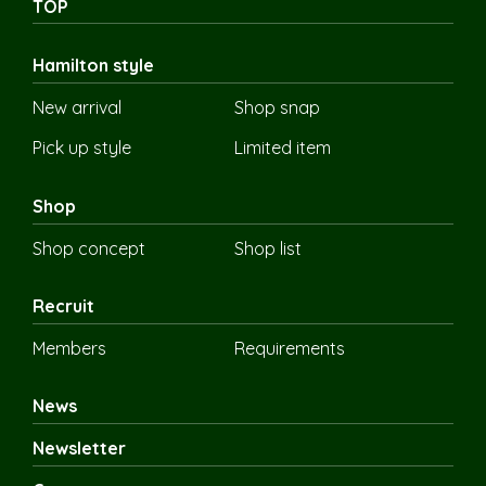
TOP
Hamilton style
New arrival
Shop snap
Pick up style
Limited item
Shop
Shop concept
Shop list
Recruit
Members
Requirements
News
Newsletter