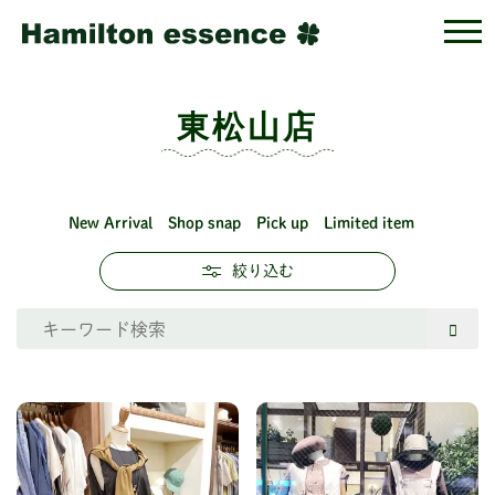
東松山店
New Arrival
Shop snap
Pick up
Limited item
絞り込む