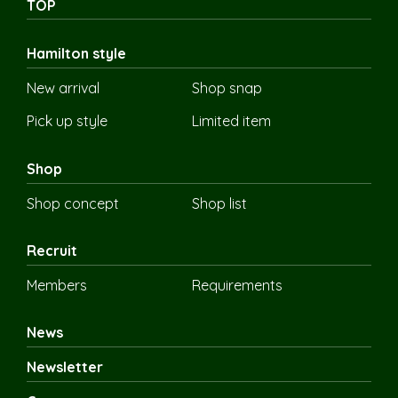
TOP
Hamilton style
New arrival
Shop snap
Pick up style
Limited item
Shop
Shop concept
Shop list
Recruit
Members
Requirements
News
Newsletter