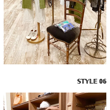
𝕊𝕋𝕐𝕃𝔼 𝟘𝟞