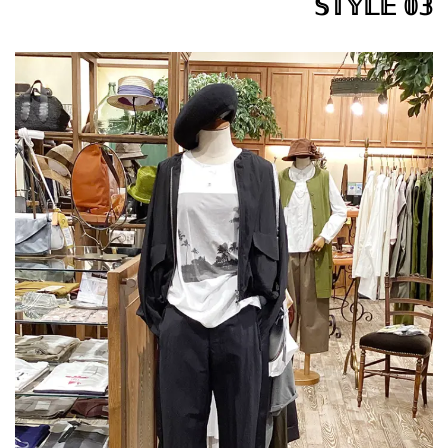
𝕊𝕋𝕐𝕃𝔼 𝟘𝟛