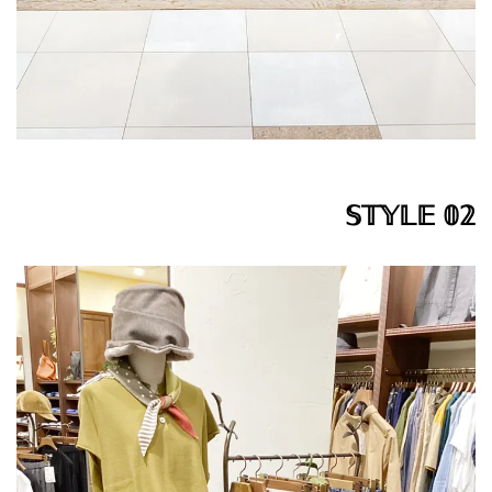
𝕊𝕋𝕐𝕃𝔼 𝟘𝟚