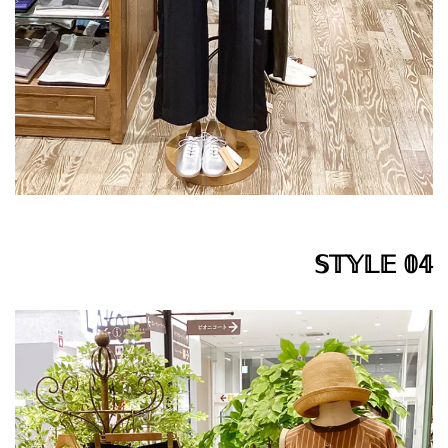
𝕊𝕋𝕐𝕃𝔼 𝟘𝟜