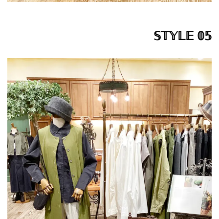
𝕊𝕋𝕐𝕃𝔼 𝟘𝟝