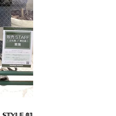
𝕊𝕋𝕐𝕃𝔼 𝟘𝟙