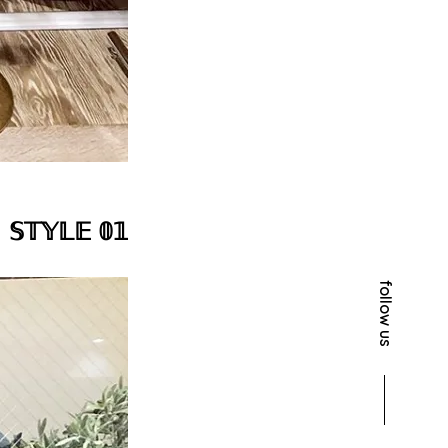
𝕊𝕋𝕐𝕃𝔼 𝟘𝟙
follow us