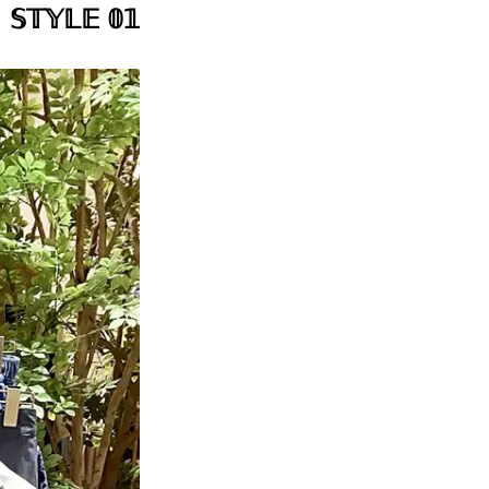
𝕊𝕋𝕐𝕃𝔼 𝟘𝟙