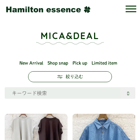
MICA&DEAL
New Arrival
Shop snap
Pick up
Limited item
絞り込む